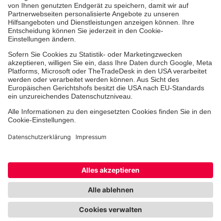
Über uns
Vor Ort
Johanniter-Jugend
Auslandshilfe
Facebook
Instagram
Youtube
TikTok
Xing
LinkedIn
Cookie-Einstellungen
Datenschutz
Barrierefreiheit
Impressum
Kontakt
Widerruf