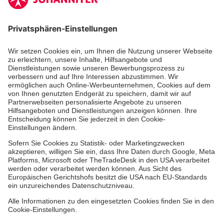
Kununu Top Company 2026
Medizin & Pflege
Therapie
Über uns
Allgemeine Einkaufsbedingungen
Hinweisgebersystem