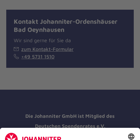
Kontakt Johanniter-Ordenshäuser
Bad Oeynhausen
Wir sind gerne für Sie da
zum Kontakt-Formular
+49 5731 1510
Die Johanniter GmbH ist Mitglied des
Deutschen Spendenrates e.V.