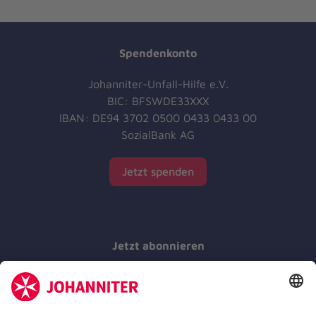
Spendenkonto
Johanniter-Unfall-Hilfe e.V.
BIC: BFSWDE33XXX
IBAN: DE94 3702 0500 0433 0433 00
SozialBank AG
Jetzt spenden
Jetzt abonnieren
Der Newsletter informiert Sie in regelmäßigen
Abständen über unsere Arbeit.