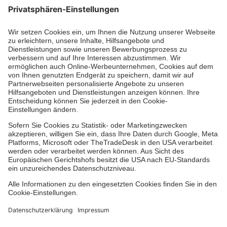
Jetzt abonnieren
Zertifizierung der Johanniter-Unfall-Hilfe e.V.
Über uns
Vor Ort
Johanniter-Jugend
Auslandshilfe
Facebook
Instagram
Youtube
TikTok
Xing
LinkedIn