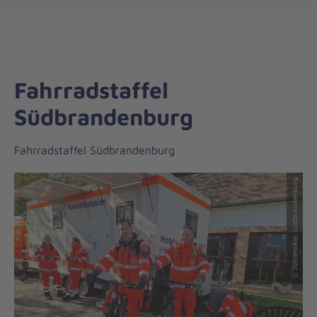
Johanniter-
öff
Unfall-
Hilfe
Fahrradstaffel
Südbrandenburg
Fahrradstaffel Südbrandenburg
© Johanniter Südbrandenburg