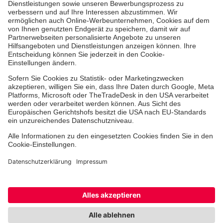
Über uns
Vor Ort
Johanniter-Jugend
Auslandshilfe
Facebook
Instagram
Youtube
TikTok
Xing
LinkedIn
Cookie-Einstellungen
Datenschutz
Barrierefreiheit