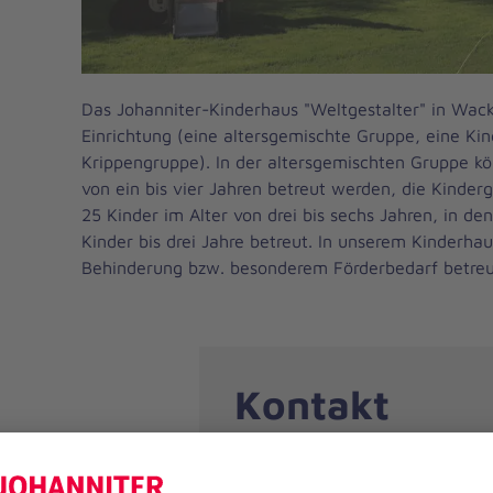
Das Johanniter-Kinderhaus "Weltgestalter" in Wacke
Einrichtung (eine altersgemischte Gruppe, eine Ki
Krippengruppe). In der altersgemischten Gruppe k
von ein bis vier Jahren betreut werden, die Kinderg
25 Kinder im Alter von drei bis sechs Jahren, in 
Kinder bis drei Jahre betreut. In unserem Kinderha
Behinderung bzw. besonderem Förderbedarf betreu
Kontakt
Telefon
Kinderhaus: 09431/7518560