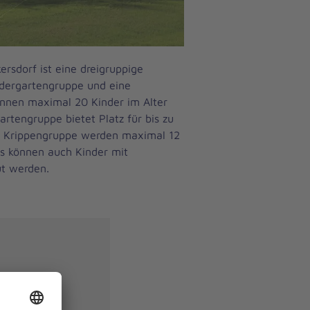
rsdorf ist eine dreigruppige
ndergartengruppe und eine
önnen maximal 20 Kinder im Alter
artengruppe bietet Platz für bis zu
den Krippengruppe werden maximal 12
us können auch Kinder mit
t werden.