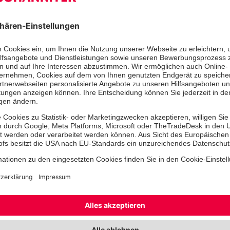
Einrichtungshandy: (0151) 626
Adresse
Kinderhaus Wackersdorf
Irlacher Weg 2a
92442 Wackersdorf
Unsere Einrich
Überblick
Was uns ausmacht
Öffnungszeiten und Sch