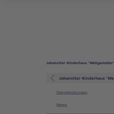
Landesverband Hessen/Rheinland-Pfalz/Saar
Johanniter-Kinderhaus "Weltgestalter
Johanniter-Kinderhaus "Wel
Dienstleistungen
News