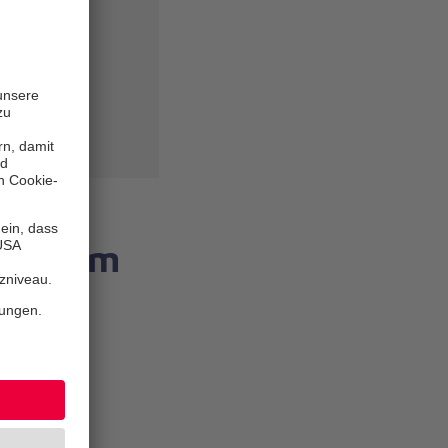
74979
tung im
ließtage