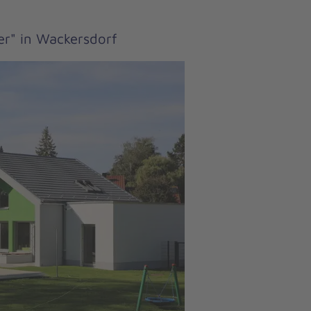
er" in Wackersdorf