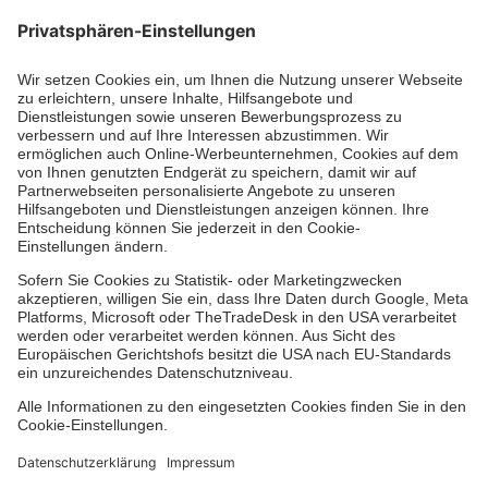
Jetzt abonnieren
Zertifizierung der Johanniter-Unfall-Hilfe e.V.
Über uns
Vor Ort
Johanniter-Jugend
Auslandshilfe