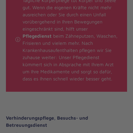
Tägliche Körperpflege tut Körper und Seele
gut. Wenn die eigenen Kräfte nicht mehr
ausreichen oder Sie durch einen Unfall
vorübergehend in Ihren Bewegungen
eingeschränkt sind, hilft unser
Pflegedienst
beim Zähneputzen, Waschen,
Frisieren und vielem mehr. Nach
Krankenhausaufenthalten pflegen wir Sie
zuhause weiter: Unser Pflegedienst
kümmert sich in Absprache mit Ihrem Arzt
um Ihre Medikamente und sorgt so dafür,
dass es Ihnen schnell wieder besser geht.
Verhinderungspflege, Besuchs- und
Betreuungsdienst