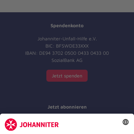
Spendenkonto
Johanniter-Unfall-Hilfe e.V.
BIC: BFSWDE33XXX
IBAN: DE94 3702 0500 0433 0433 00
SozialBank AG
Jetzt spenden
Jetzt abonnieren
Der Newsletter informiert Sie in regelmäßigen
Abständen über unsere Arbeit.