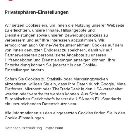
Jetzt abonnieren
Zertifizierung der Johanniter-Unfall-Hilfe e.V.
Über uns
Vor Ort
Johanniter-Jugend
Auslandshilfe