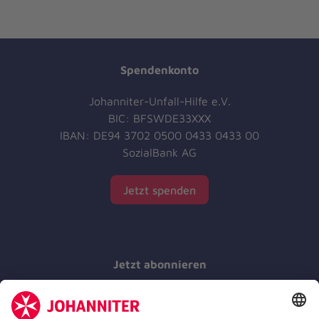
Spendenkonto
Johanniter-Unfall-Hilfe e.V.
BIC: BFSWDE33XXX
IBAN: DE94 3702 0500 0433 0433 00
SozialBank AG
Jetzt spenden
Jetzt abonnieren
Der Newsletter informiert Sie in regelmäßigen
Abständen über unsere Arbeit.