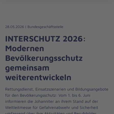
Johanniter-
öff
Unfall-
Hilfe
28.05.2026 | Bundesgeschäftsstelle
INTERSCHUTZ 2026:
Modernen
Bevölkerungsschutz
gemeinsam
weiterentwickeln
Rettungsdienst, Einsatzszenarien und Bildungsangebote
für den Bevölkerungsschutz: Vom 1. bis 6. Juni
informieren die Johanniter an ihrem Stand auf der
Weltleitmesse für Gefahrenabwehr und Sicherheit
umfassend über ihre Aktivitäten und Berufsbilder.