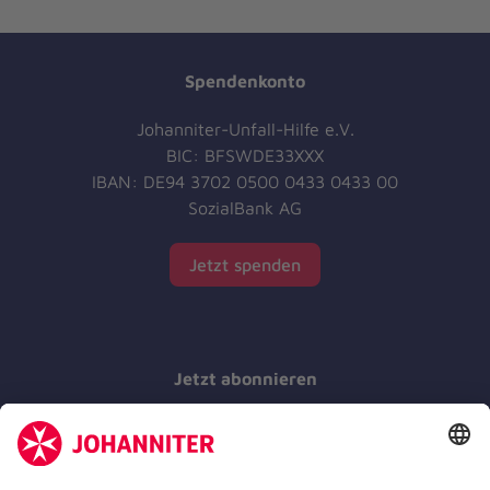
Spendenkonto
Johanniter-Unfall-Hilfe e.V.
BIC: BFSWDE33XXX
IBAN: DE94 3702 0500 0433 0433 00
SozialBank AG
Jetzt spenden
Jetzt abonnieren
Der Newsletter informiert Sie in regelmäßigen
Abständen über unsere Arbeit.