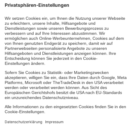
Jetzt abonnieren
Zertifizierung der Johanniter-Unfall-Hilfe e.V.
Über uns
Vor Ort
Johanniter-Jugend
Auslandshilfe
Facebook
Instagram
Youtube
TikTok
Xing
LinkedIn