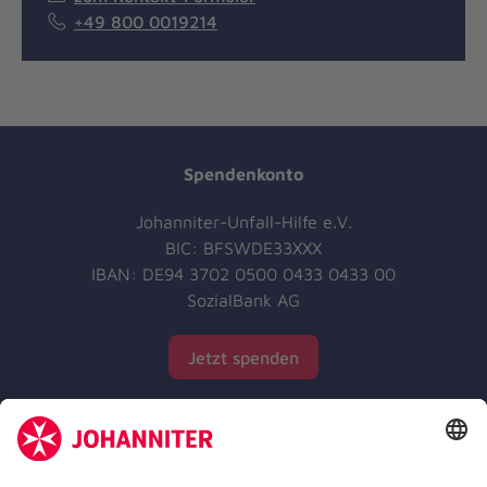
+49 800 0019214
Spendenkonto
Johanniter-Unfall-Hilfe e.V.
BIC: BFSWDE33XXX
IBAN: DE94 3702 0500 0433 0433 00
SozialBank AG
Jetzt spenden
Jetzt abonnieren