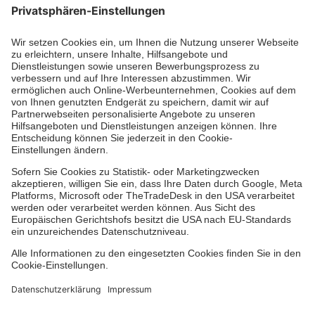
Der Newsletter informiert Sie in regelmäßigen
Abständen über unsere Arbeit.
Jetzt abonnieren
Zertifizierung der Johanniter-Unfall-Hilfe e.V.
Über uns
Standorte & Einrichtungen
Facebook
Instagram
Youtube
TikTok
Xing
LinkedIn