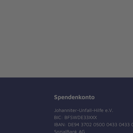
Spendenkonto
Johanniter-Unfall-Hilfe e.V.
BIC: BFSWDE33XXX
IBAN: DE94 3702 0500 0433 0433 
SozialBank AG