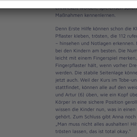
Kita lehrt, ist für Kinder zwischen f
entwickelt worden, spielerisch sollen
Maßnahmen kennenlernen.
Denn Erste Hilfe können schon die Kl
Pflaster kleben, trösten, die 112 ruf
– hinsehen und Notlagen erkennen. M
bei den Kindern am besten. Die Num
leicht mit einem Fingerspiel merken,
Fingerpflaster hält, wenn vorher Dre
werden. Die stabile Seitenlage könn
jetzt auch. Weil der Kurs im Tobe-u
stattfindet, können alle auf den we
und Artur (6) üben, wie ein Kopf übe
Körper in eine sichere Position gero
wissen die Kinder nun, was in eine
gehört. Zum Schluss gibt Anna noch 
„Man muss nicht alles aushalten! Hil
trösten lassen, das ist total okay.“