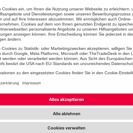
die Sechsjährigen mitgebracht hat, 
ganz einfach Pflasterkleben am Fing
„Welche Nummer hat der Notruf? Un
eigentlich am anderen Ende?“
Für die Kita Maschwiese ist der Erst
Premiere. Einrichtungsleiterin Manue
der älteren Kinder, die im Sommer i
werden, angemeldet und ist nach d
begeistert: „Die Kinder haben supe
kamen mit ihren Urkunden ganz stolz
Gruppen.“ Charmanter Nebeneffekt:
kostenlos. Die Johanniter bieten z
Bundesamt für Bevölkerungsschutz u
(BBK) Erste-Hilfe-Kurse mit Selbstsc
ist es, die Resilienz und praktischen
Bevölkerung in außergewöhnlichen N
Das kindgerechte Modul 1, das Anna 