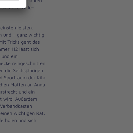
ünf und zwölf Jahren
 sie Erste-Hilfe-
einsten leisten.
en und – ganz wichtig
it Tricks geht das
mer 112 lässt sich
 und ein
iecke reingeschnitten
en die Sechsjährigen
nd Sportraum der Kita
ichen Matten an Anna
rstreckt und ein
llt wird. Außerdem
n Verbandkasten
einen wichtigen Rat:
fe holen und sich