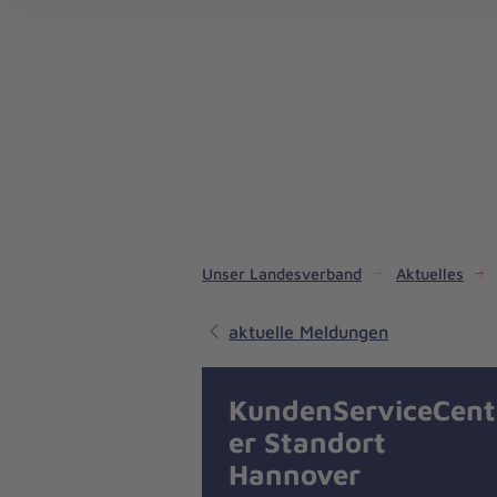
Landesverband Hessen/Rheinland-Pfalz/Saar
Unser Landesverband
Aktuelles
aktuelle Meldungen
KundenServiceCent
er Standort
Hannover