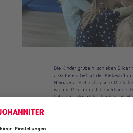
Die Kinder grübeln, schieben Bilder 
diskutieren. Gehört der Klebestift i
Nein. Oder vielleicht doch? Die Sche
wie die Pflaster und die Verbände. 
helfen, da sind sich alle einig, er w
aussortiert. Anna Sophie Lüthi (20) 
der Kita Maschwiese in Sehnde aufm
macht zurzeit einen Freiwilligendien
und ist heute für einen Erste-Hilfe-K
eines Verbandkastens gehört zu den 