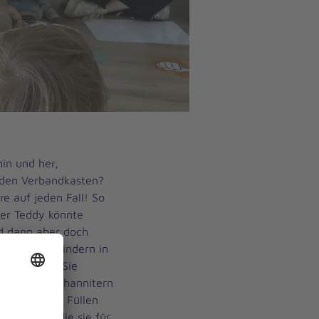
hin und her,
n den Verbandkasten?
re auf jeden Fall! So
Der Teddy könnte
ird dann aber doch
schaut den Kindern in
erksam zu. Sie
st bei den Johannitern
urs hier. Das Füllen
Aufgaben, die sie für