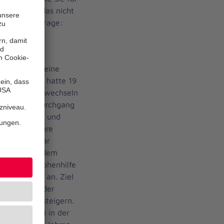
ebenso wie das nicht
er und die Frage:
d wer sitzt
e-Hilfe-Kurs eine
la Stierwald hatte 19
n die Schule wechseln
em ersten Durchgang
r mitgemacht und
 zurück in ihre
 Der Kurs war
usammen mit dem
nd Katastrophenhilfe
hutzinhalten an. Ziel
 Fähigkeiten der
otlagen zu steigern.
Sophie Lüthi in der