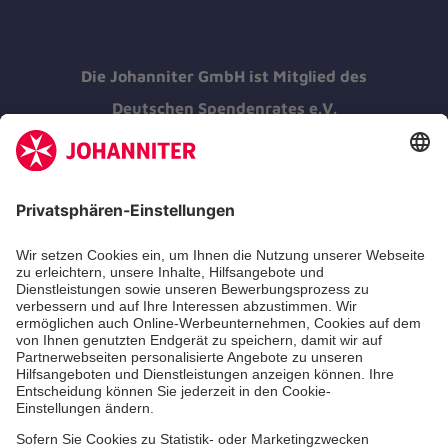
Die Johanniter GmbH ist Mitglied des
Deutschen Spendenrates e.V.
Kununu Top Company 2026
Medizin & Pflege
Therapie