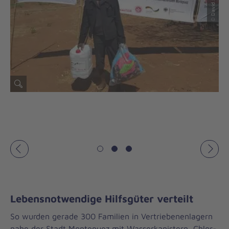
Vorheriges
Näch
Lebensnotwendige Hilfsgüter verteilt
So wurden gerade 300 Familien in Vertriebenenlagern
nahe der Stadt Montepuez mit Wasserkanistern, Chlor-