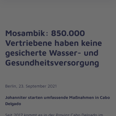
Auslandshilfe
öff
Mosambik: 850.000
Vertriebene haben keine
gesicherte Wasser- und
Gesundheitsversorgung
Berlin, 23. September 2021
Johanniter starten umfassende Maßnahmen in Cabo
Delgado
Seit 2017 kommt es in der Provinz Cabo Delgado im