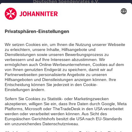
Deutschen Spendenrates e.V.
Kununu Top Company 2026
Medizin & Pflege
Zentren
Patienten
Hinweisgebersystem