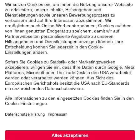
Medizin & Pflege
Zentren
Patienten
Hinweisgebersystem
Online-Termin
Facebook
Instagram
Youtube
TikTok
LinkedIn