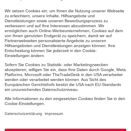
Kununu Top Company 2026
Medizin & Pflege
Zentren
Patienten
Hinweisgebersystem
Online-Termin
Facebook
Instagram
Youtube
TikTok
LinkedIn